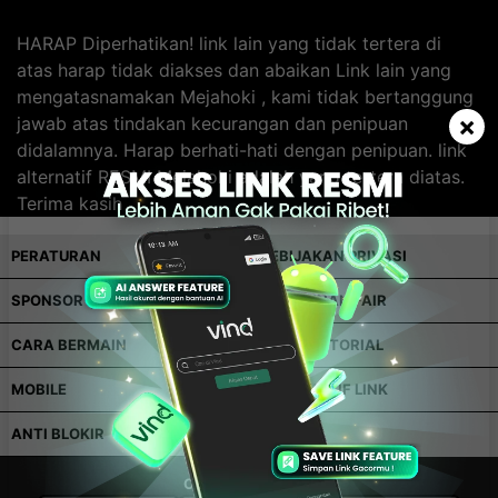
HARAP Diperhatikan! link lain yang tidak tertera di
atas harap tidak diakses dan abaikan Link lain yang
mengatasnamakan Mejahoki , kami tidak bertanggung
×
jawab atas tindakan kecurangan dan penipuan
didalamnya. Harap berhati-hati dengan penipuan. link
alternatif RESMI Mejahoki adalah yang tertera diatas.
Terima kasih
PERATURAN
KEBIJAKAN PRIVASI
SPONSOR
PERMAINAN FAIR
CARA BERMAIN
VIDEO TUTORIAL
MOBILE
ALTERNATIF LINK
ANTI BLOKIR
Cara Pembayaran: