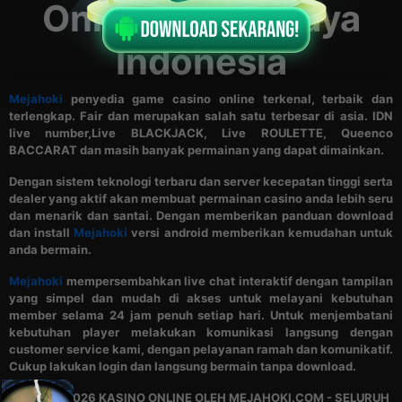
Online Terpercaya
Indonesia
Mejahoki
penyedia game casino online terkenal, terbaik dan
terlengkap. Fair dan merupakan salah satu terbesar di asia. IDN
live number,Live BLACKJACK, Live ROULETTE, Queenco
BACCARAT dan masih banyak permainan yang dapat dimainkan.
Dengan sistem teknologi terbaru dan server kecepatan tinggi serta
dealer yang aktif akan membuat permainan casino anda lebih seru
dan menarik dan santai. Dengan memberikan panduan download
dan install
Mejahoki
versi android memberikan kemudahan untuk
anda bermain.
Mejahoki
mempersembahkan live chat interaktif dengan tampilan
yang simpel dan mudah di akses untuk melayani kebutuhan
member selama 24 jam penuh setiap hari. Untuk menjembatani
kebutuhan player melakukan komunikasi langsung dengan
customer service kami, dengan pelayanan ramah dan komunikatif.
Cukup lakukan login dan langsung bermain tanpa download.
© 2015 - 2026 KASINO ONLINE OLEH MEJAHOKI.COM - SELURUH